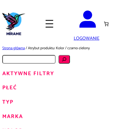
Przejdź
do
treści
LOGOWANIE
Strona główna
/ Atrybut produktu: Kolor / czarno-zielony
S
z
AKTYWNE FILTRY
u
k
PŁEĆ
a
j
TYP
MARKA