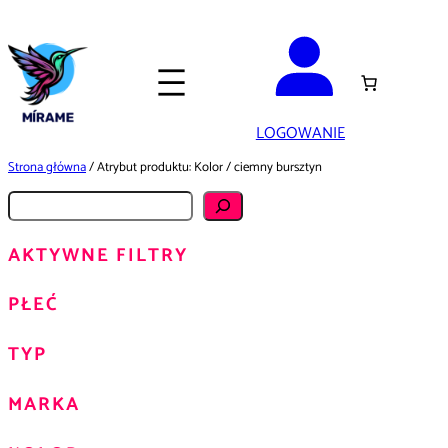
Przejdź
do
treści
LOGOWANIE
Strona główna
/ Atrybut produktu: Kolor / ciemny bursztyn
S
z
AKTYWNE FILTRY
u
k
PŁEĆ
a
j
TYP
MARKA